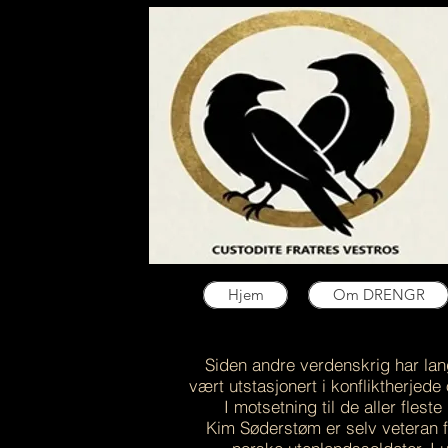
Hjem
Om DRENGR
Siden andre verdenskrig har lan
vært utstasjonert i konfliktherje
I motsetning til de aller fl
Kim Søderstøm er selv veteran fr