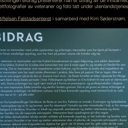
utstillingen Bidrag presenterer han et utvalg av de innsam
ettfotografier av veteraner og foto tatt under utenlandstjenes
tiftelsen Falstadsenteret
i samarbeid med Kim Søderstrøm,