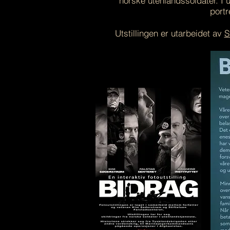
norske utenlandssoldater. I 
portr
Utstillingen er utarbeidet av
S