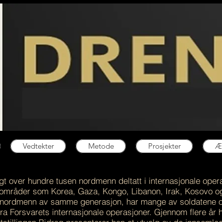
Vedtekter
Metode
Prosjekter
Æ
gt over hundre tusen nordmenn deltatt i internasjonale ope
de områder som Korea, Gaza, Kongo, Libanon, Irak, Kosovo o
este nordmenn av samme generasjon, har mange av soldatene 
a Forsvarets internasjonale operasjoner. Gjennom flere år ha