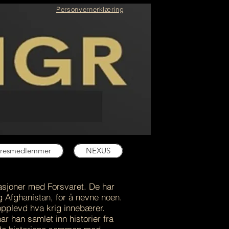
Personvernerklæring
resmedlemmer
NEXUS
rasjoner med Forsvaret. De har
g Afghanistan, for å nevne noen.
opplevd hva krig innebærer.
r han samlet inn historier fra