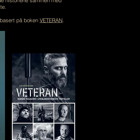
lede historiene sammen med
te.
 basert på boken
VETERAN
.